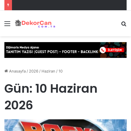
Menü
A
y
...
Anasayfa
/
2026
/
Haziran
/
10
Gün:
10 Haziran
2026