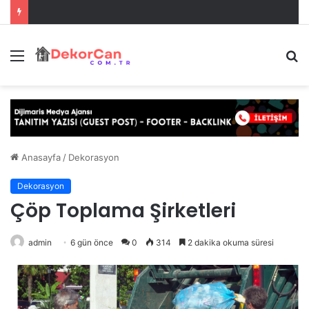
Menü
A
y
...
Anasayfa
/
Dekorasyon
Dekorasyon
Çöp Toplama Şirketleri
admin
6 gün önce
0
314
2 dakika okuma süresi