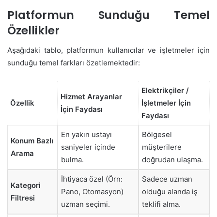
Platformun Sunduğu Temel
Özellikler
Aşağıdaki tablo, platformun kullanıcılar ve işletmeler için
sunduğu temel farkları özetlemektedir:
Elektrikçiler /
Hizmet Arayanlar
Özellik
İşletmeler İçin
İçin Faydası
Faydası
En yakın ustayı
Bölgesel
Konum Bazlı
saniyeler içinde
müşterilere
Arama
bulma.
doğrudan ulaşma.
İhtiyaca özel (Örn:
Sadece uzman
Kategori
Pano, Otomasyon)
olduğu alanda iş
Filtresi
uzman seçimi.
teklifi alma.