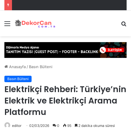
Menü
A
y
...
Anasayfa
/
Basın Bülteni
Basın Bülteni
Elektrikçi Rehberi: Türkiye’nin
Elektrik ve Elektrikçi Arama
Platformu
editor
02/03/2026
0
95
2 dakika okuma süresi