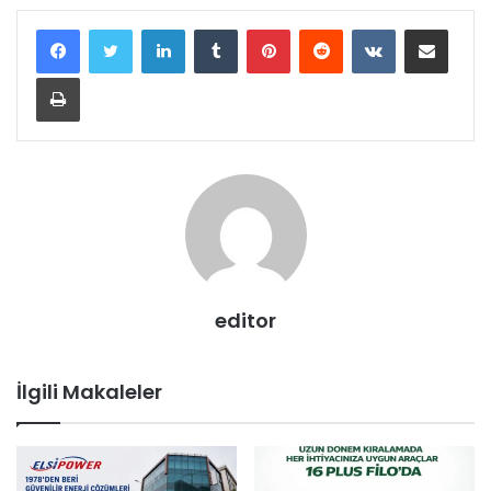
LinkedIn
Tumblr
Pinterest
Reddit
VKontakte
E-Posta ile paylaş
Yazdır
editor
İlgili Makaleler