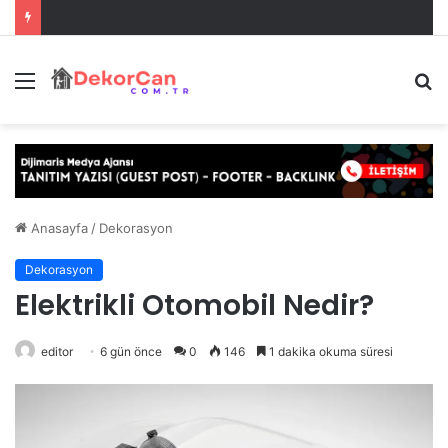
Menü
A
y
...
Anasayfa
/
Dekorasyon
Dekorasyon
Elektrikli Otomobil Nedir?
editor
6 gün önce
0
146
1 dakika okuma süresi