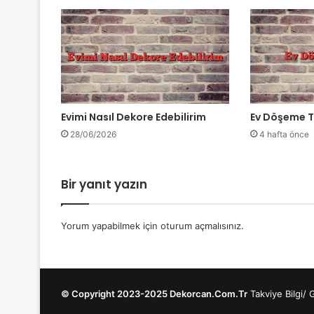
Evimi Nasıl Dekore Edebilirim
Ev Döşeme T
28/06/2026
4 hafta önce
Bir yanıt yazın
Yorum yapabilmek için
oturum açmalısınız
.
© Copyright 2023-2025 Dekorcan.Com.Tr
Takviye Bilgi
/
G