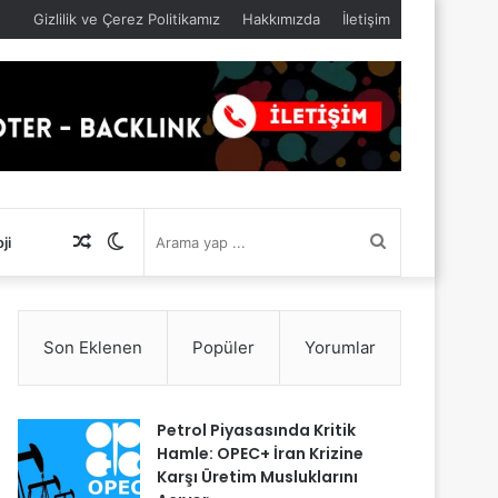
Gizlilik ve Çerez Politikamız
Hakkımızda
İletişim
Rastgele
Dış
Arama
ji
Makale
görünümü
yap
Son Eklenen
Popüler
Yorumlar
değiştir
...
Petrol Piyasasında Kritik
Hamle: OPEC+ İran Krizine
Karşı Üretim Musluklarını