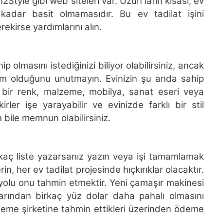
2Style gibi web siteleri var. Uzun lafın kısası, ev
 kadar basit olmamasıdır. Bu ev tadilat işini
ekirse yardımlarını alın.
olmasını istediğinizi biliyor olabilirsiniz, ancak
ntem olduğunu unutmayın. Evinizin şu anda sahip
gi bir renk, malzeme, mobilya, sanat eseri veya
rler işe yarayabilir ve evinizde farklı bir stil
n bile memnun olabilirsiniz.
, kaç liste yazarsanız yazın veya işi tamamlamak
in, her ev tadilat projesinde hıçkırıklar olacaktır.
yolu onu tahmin etmektir. Yeni çamaşır makinesi
arından birkaç yüz dolar daha pahalı olmasını
eme şirketine tahmin ettikleri üzerinden ödeme