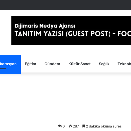
ekorasyon
Eğitim
Gündem
Kültür Sanat
Sağlık
Teknolo
0
287
2 dakika okuma süresi