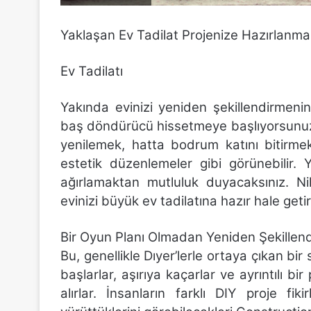
Yaklaşan Ev Tadilat Projenize Hazırlanmanı
Ev Tadilatı
Yakında evinizi yeniden şekillendirmeni
baş döndürücü hissetmeye başlıyorsunuz.
yenilemek, hatta bodrum katını bitirme
estetik düzenlemeler gibi görünebilir. 
ağırlamaktan mutluluk duyacaksınız. N
evinizi büyük ev tadilatına hazır hale geti
Bir Oyun Planı Olmadan Yeniden Şekille
Bu, genellikle Dıyer’lerle ortaya çıkan b
başlarlar, aşırıya kaçarlar ve ayrıntılı 
alırlar. İnsanların farklı DIY proje fik