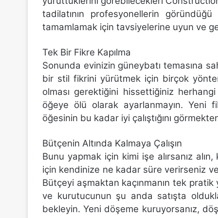
yürüttüklerini görebilecekleri Construction
tadilatının profesyonellerin göründüğü
tamamlamak için tavsiyelerine uyun ve ger
Tek Bir Fikre Kapılma
Sonunda evinizin güneybatı temasına sahip 
bir stil fikrini yürütmek için birçok yö
olması gerektiğini hissettiğiniz herhan
öğeye ölü olarak ayarlanmayın. Yeni fiki
öğesinin bu kadar iyi çalıştığını görmekte
Bütçenin Altında Kalmaya Çalışın
Bunu yapmak için kimi işe alırsanız alın
için kendinize ne kadar süre verirseniz ver
Bütçeyi aşmaktan kaçınmanın tek pratik 
ve kurutucunun şu anda satışta oldukl
bekleyin. Yeni döşeme kuruyorsanız, döş