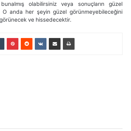
unalmış olabilirsiniz veya sonuçların güzel
z. O anda her şeyin güzel görünmeyebileceğini
 görünecek ve hissedecektir.
dIn
Tumblr
Pinterest
Reddit
VKontakte
E-Posta ile paylaş
Yazdır