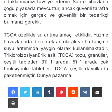
odaklanmanızı tavsiye ederim. Sahte cihazların
çoğu piyasada mevcuttur, ancak güvenli tarafta
olmak için gerçek ve güvenilir bir tedarikçi
bulmanız gerekir.
TCCA özellikle su arıtma amaçlı etkilidir. Yüzme
havuzlarında dezenfektan olarak ve hatta içme
suyu arıtımında yaygın olarak kullanılmaktadır.
Trikloroizosiyanürik asit (TCCA) tozu, granüller,
çeşitli tabletler, 3’ü 1 arada, 5’i 1 arada çok
fonksiyonlu tabletler. TCCA çeşitli davullarda
paketlenmiştir. Dünya pazarına.
LinkedIn
Tumblr
Pinterest
Reddit
VKontakte
E-Posta ile paylaş
Yazdır