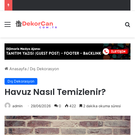
Menü
A
y
...
Anasayfa
/
Dış Dekorasyon
Dış Dekorasyon
Havuz Nasıl Temizlenir?
admin
29/06/2026
0
422
2 dakika okuma süresi