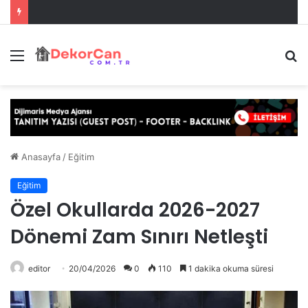
Menü
A
y
...
Anasayfa
/
Eğitim
Eğitim
Özel Okullarda 2026-2027
Dönemi Zam Sınırı Netleşti
editor
20/04/2026
0
110
1 dakika okuma süresi