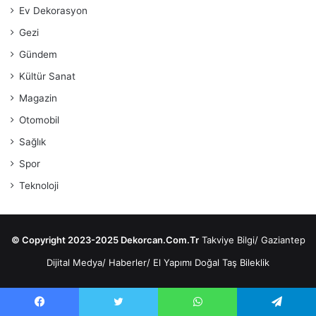
Ev Dekorasyon
Gezi
Gündem
Kültür Sanat
Magazin
Otomobil
Sağlık
Spor
Teknoloji
© Copyright 2023-2025 Dekorcan.Com.Tr
Takviye Bilgi
/
Gaziantep
Dijital Medya
/
Haberler
/
El Yapımı Doğal Taş Bileklik
Facebook
Twitter
WhatsApp
Telegram