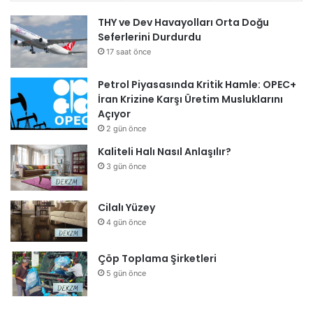
THY ve Dev Havayolları Orta Doğu
Seferlerini Durdurdu
17 saat önce
Petrol Piyasasında Kritik Hamle: OPEC+
İran Krizine Karşı Üretim Musluklarını
Açıyor
2 gün önce
Kaliteli Halı Nasıl Anlaşılır?
3 gün önce
Cilalı Yüzey
4 gün önce
Çöp Toplama Şirketleri
5 gün önce