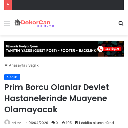
Menü
A
y
...
Anasayfa
/
Sağlık
Sağlık
Prim Borcu Olanlar Devlet
Hastanelerinde Muayene
Olamayacak
editor
06/04/2026
0
105
1 dakika okuma süresi