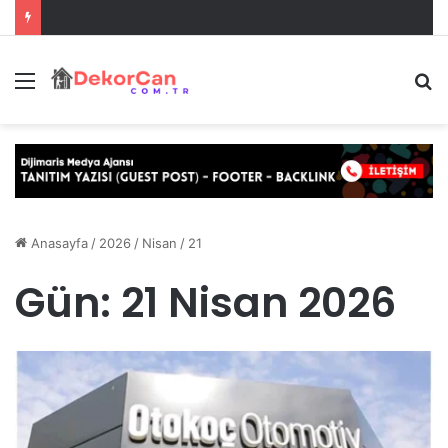
Menü
A
y
...
Anasayfa
/
2026
/
Nisan
/
21
Gün:
21 Nisan 2026