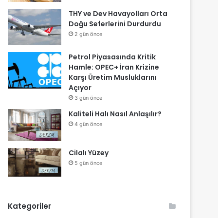
THY ve Dev Havayolları Orta
Doğu Seferlerini Durdurdu
2 gün önce
Petrol Piyasasında Kritik
Hamle: OPEC+ İran Krizine
Karşı Üretim Musluklarını
Açıyor
3 gün önce
Kaliteli Halı Nasıl Anlaşılır?
4 gün önce
Cilalı Yüzey
5 gün önce
Kategoriler