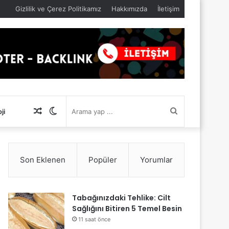
Gizlilik ve Çerez Politikamız
Hakkımızda
İletişim
Rastgele
Dış
Arama
ji
Makale
görünümü
yap
Son Eklenen
Popüler
Yorumlar
değiştir
...
Tabağınızdaki Tehlike: Cilt
Sağlığını Bitiren 5 Temel Besin
11 saat önce