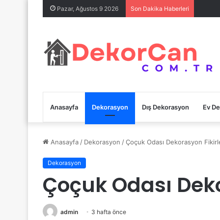
Pazar, Ağustos 9 2026
Son Dakika Haberleri
Anasayfa
Dekorasyon
Dış Dekorasyon
Ev D
Anasayfa
/
Dekorasyon
/
Çoçuk Odası Dekorasyon Fikirl
Dekorasyon
Çoçuk Odası Deko
admin
3 hafta önce