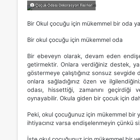
Çoçuk Odası Dekorasyon Fikirleri
Bir Okul çocuğu için mükemmel bir oda y
Bir okul çocuğu için mükemmel oda
Bir ebeveyn olarak, devam eden endişe
getirmektir. Onlara verdiğiniz destek, ya
göstermeye çalıştığınız sonsuz sevgide de
onlara sağladığınız özen ve ilgilendiği
odası, hissettiği, zamanını geçirdiği v
oynayabilir. Okula giden bir çocuk için da
Peki, okul çocuğunuz için mükemmel bir yer
ihtiyacınız varsa endişelenmeyin çünkü si
İşte okul çocuğunuz için mükemmel bir ye