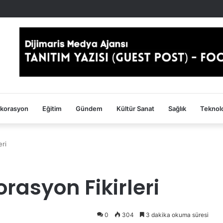
ekorasyon
Eğitim
Gündem
Kültür Sanat
Sağlık
Teknolo
eri
rasyon Fikirleri
0
304
3 dakika okuma süresi