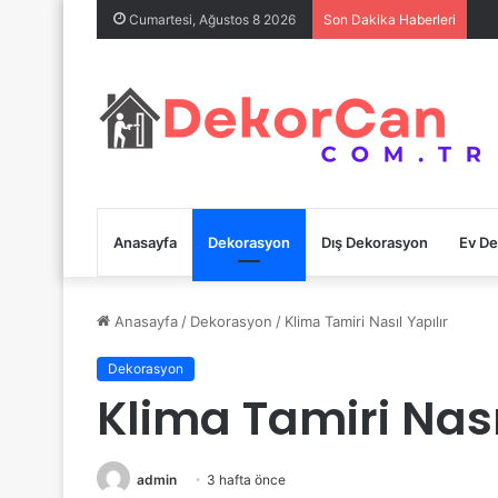
Cumartesi, Ağustos 8 2026
Son Dakika Haberleri
Anasayfa
Dekorasyon
Dış Dekorasyon
Ev D
Anasayfa
/
Dekorasyon
/
Klima Tamiri Nasıl Yapılır
Dekorasyon
Klima Tamiri Nası
admin
3 hafta önce