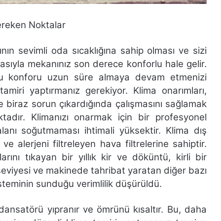
gereken Noktalar
nın sevimli oda sıcaklığına sahip olması ve sizi
asıyla mekanınız son derece konforlu hale gelir.
bu konforu uzun süre almaya devam etmenizi
tamiri yaptırmanız gerekiyor. Klima onarımları,
e biraz sorun çıkardığında çalışmasını sağlamak
ktadır. Klimanızı onarmak için bir profesyonel
alanı soğutmaması ihtimali yüksektir. Klima dış
 alerjeni filtreleyen hava filtrelerine sahiptir.
rını tıkayan bir yıllık kir ve döküntü, kirli bir
ı seviyesi ve makinede tahribat yaratan diğer bazı
steminin sunduğu verimlilik düşürüldü.
ndansatörü yıpranır ve ömrünü kısaltır. Bu, daha