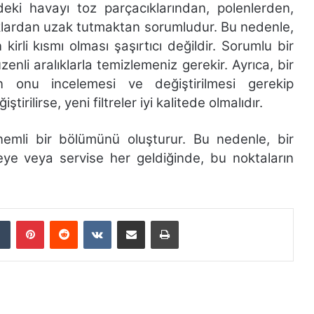
ndeki havayı toz parçacıklarından, polenlerden,
klardan uzak tutmaktan sorumludur. Bu nedenle,
kirli kısmı olması şaşırtıcı değildir. Sorumlu bir
üzenli aralıklarla temizlemeniz gerekir. Ayrıca, bir
in onu incelemesi ve değiştirilmesi gerekip
irilirse, yeni filtreler iyi kalitede olmalıdır.
önemli bir bölümünü oluşturur. Bu nedenle, bir
eye veya servise her geldiğinde, bu noktaların
dIn
Tumblr
Pinterest
Reddit
VKontakte
E-Posta ile paylaş
Yazdır