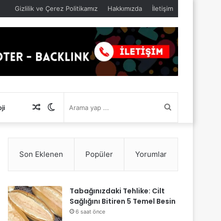
Gizlilik ve Çerez Politikamız
Hakkımızda
İletişim
Rastgele
Dış
Arama
ji
Makale
görünümü
yap
Son Eklenen
Popüler
Yorumlar
değiştir
...
Tabağınızdaki Tehlike: Cilt
Sağlığını Bitiren 5 Temel Besin
6 saat önce