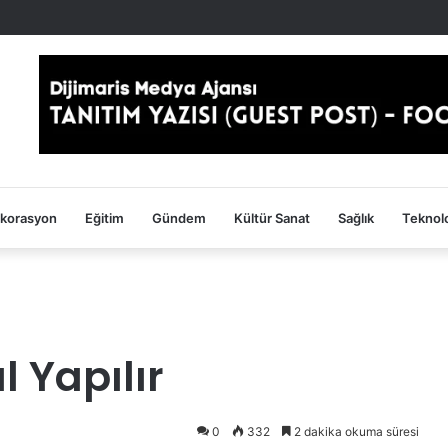
ekorasyon
Eğitim
Gündem
Kültür Sanat
Sağlık
Teknolo
l Yapılır
0
332
2 dakika okuma süresi