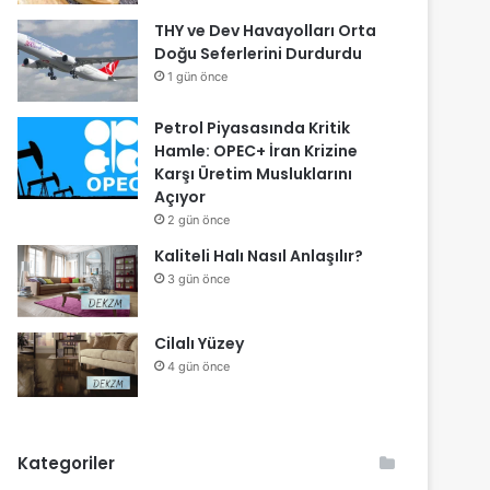
THY ve Dev Havayolları Orta
Doğu Seferlerini Durdurdu
1 gün önce
Petrol Piyasasında Kritik
Hamle: OPEC+ İran Krizine
Karşı Üretim Musluklarını
Açıyor
2 gün önce
Kaliteli Halı Nasıl Anlaşılır?
3 gün önce
Cilalı Yüzey
4 gün önce
Kategoriler