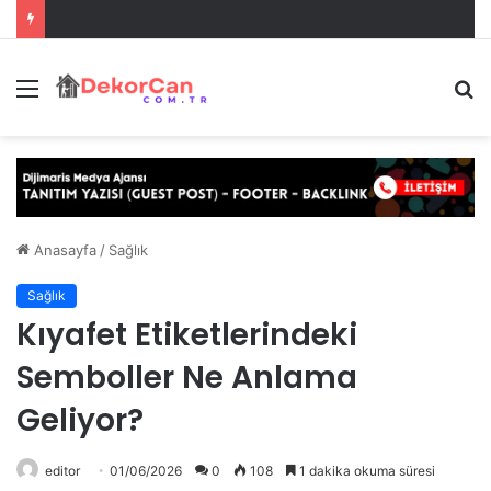
Menü
A
y
...
Anasayfa
/
Sağlık
Sağlık
Kıyafet Etiketlerindeki
Semboller Ne Anlama
Geliyor?
editor
01/06/2026
0
108
1 dakika okuma süresi