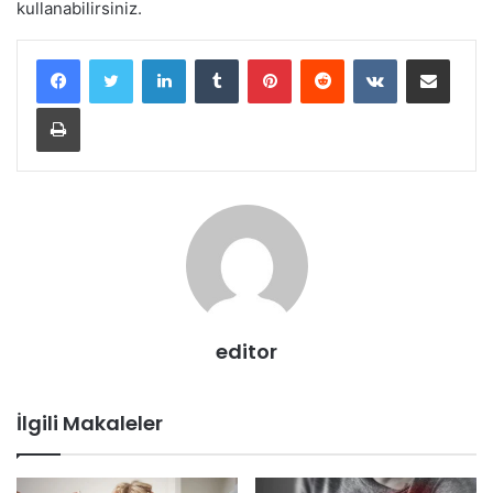
kullanabilirsiniz.
LinkedIn
Tumblr
Pinterest
Reddit
VKontakte
E-Posta ile paylaş
Yazdır
editor
İlgili Makaleler