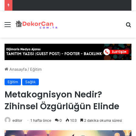
Menü
A
y
...
Anasayfa
/
Eğitim
Eğitim
Sağlık
Metakognisyon Nedir?
Zihinsel Özgürlüğün Elinde
editor
1 hafta önce
0
103
2 dakika okuma süresi