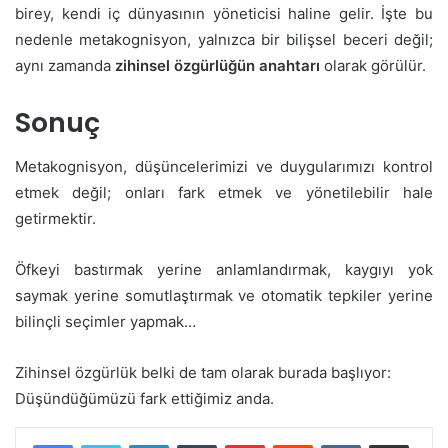
birey, kendi iç dünyasının yöneticisi haline gelir. İşte bu
nedenle metakognisyon, yalnızca bir bilişsel beceri değil;
aynı zamanda
zihinsel özgürlüğün anahtarı
olarak görülür.
Sonuç
Metakognisyon, düşüncelerimizi ve duygularımızı kontrol
etmek değil; onları fark etmek ve yönetilebilir hale
getirmektir.
Öfkeyi bastırmak yerine anlamlandırmak, kaygıyı yok
saymak yerine somutlaştırmak ve otomatik tepkiler yerine
bilinçli seçimler yapmak…
Zihinsel özgürlük belki de tam olarak burada başlıyor:
Düşündüğümüzü fark ettiğimiz anda.
LinkedIn
Tumblr
Pinterest
Reddit
VKontakte
E-Posta ile paylaş