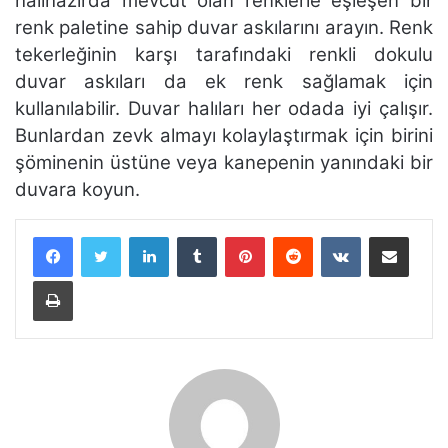
halihazırda mevcut olan renklerle eşleşen bir
renk paletine sahip duvar askılarını arayın. Renk
tekerleğinin karşı tarafındaki renkli dokulu
duvar askıları da ek renk sağlamak için
kullanılabilir. Duvar halıları her odada iyi çalışır.
Bunlardan zevk almayı kolaylaştırmak için birini
şöminenin üstüne veya kanepenin yanındaki bir
duvara koyun.
LinkedIn
Tumblr
Pinterest
Reddit
VKontakte
E-Posta ile paylaş
Yazdır