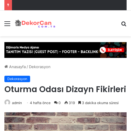
Menü
A
y
...
Anasayfa
/
Dekorasyon
Dekorasyon
Oturma Odası Dizayn Fikirleri
admin
4 hafta önce
0
319
3 dakika okuma süresi