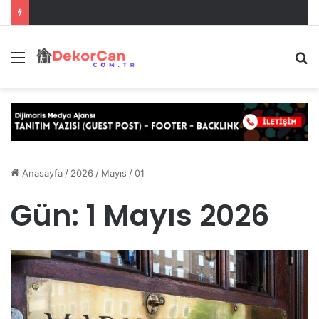
Menü
A
y
...
Anasayfa
/
2026
/
Mayıs
/
01
Gün:
1 Mayıs 2026