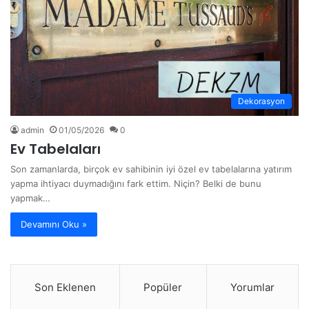
Dekorasyon
admin
01/05/2026
0
Ev Tabelaları
Son zamanlarda, birçok ev sahibinin iyi özel ev tabelalarına yatırım
yapma ihtiyacı duymadığını fark ettim. Niçin? Belki de bunu
yapmak…
Devamını Oku »
Son Eklenen
Popüler
Yorumlar