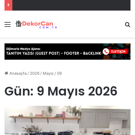
Menü
A
y
...
Anasayfa
/
2026
/
Mayıs
/
09
Gün:
9 Mayıs 2026