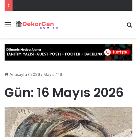
Menü
A
y
...
Anasayfa
/
2026
/
Mayıs
/
16
Gün:
16 Mayıs 2026