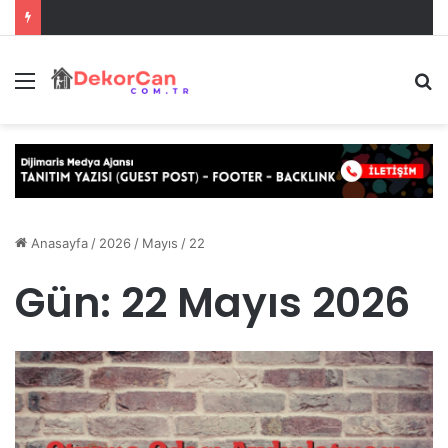
Menü
A
y
...
Anasayfa
/
2026
/
Mayıs
/
22
Gün:
22 Mayıs 2026