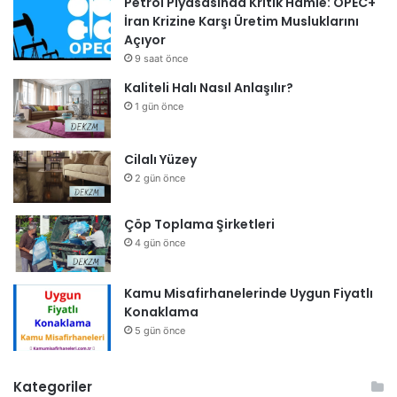
Petrol Piyasasında Kritik Hamle: OPEC+
İran Krizine Karşı Üretim Musluklarını
Açıyor
9 saat önce
Kaliteli Halı Nasıl Anlaşılır?
1 gün önce
Cilalı Yüzey
2 gün önce
Çöp Toplama Şirketleri
4 gün önce
Kamu Misafirhanelerinde Uygun Fiyatlı
Konaklama
5 gün önce
Kategoriler